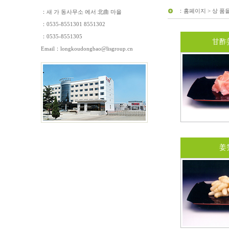
：
홈페이지
>
상 품
：새 가 동사무소 에서 北曲 마을
：0535-8551301 8551302
：0535-8551305
甘酢
Email：
longkoudongbao@lisgroup.cn
姜